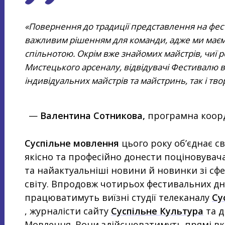
Повернення до традиції представлення на фест
важливим рішенням для команди, адже ми маємо 
спільнотою. Окрім вже знайомих майстрів, чиї 
Мистецького арсеналу, відвідувачі Фестивалю в
індивідуальних майстрів та майстринь, так і тв
—
Валентина Сотникова,
програмна коорд
Суспільне мовлення
цього року об’єднає св
якісно та професійно донести поціновувач
та найактуальніші новини й новинки зі сф
світу. Впродовж чотирьох фестивальних дн
працюватимуть виїзні студії телеканалу
Су
, журналісти сайту
Суспільне Культура
та 
Мовлення. Вони здійснюватимуть прямі вкл