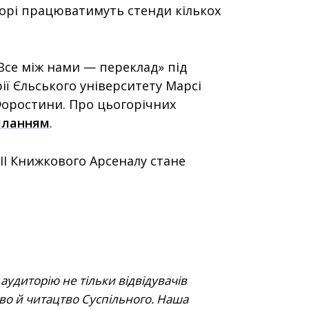
торі працюватимуть стенди кількох
Все між нами — переклад» під
ії Єльського університету Марсі
Форостини. Про цьогорічних
иланням
.
І Книжкового Арсеналу стане
удиторію не тільки відвідувачів
во й читацтво Суспільного. Наша