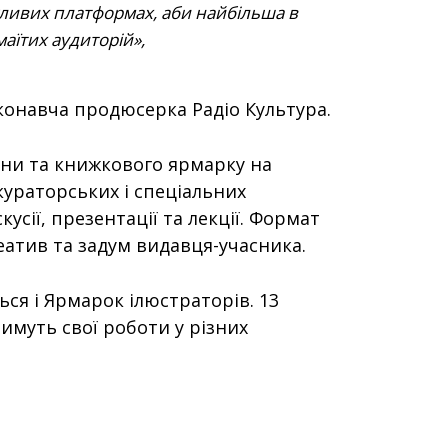
жливих платформах, аби найбільша в
маїтих аудиторій
конавча продюсерка Радіо Культура.
ини та книжкового ярмарку на
кураторських і спеціальних
усії, презентації та лекції. Формат
реатив та задум видавця-учасника.
ся і Ярмарок ілюстраторів. 13
тимуть свої роботи у різних