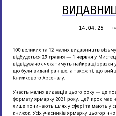
ВИДАВНИ
14.04.25
Яр
100 великих та 12 малих видавництв візьму
відбудеться
29 травня — 1 червня
у Мистець
відвідувачок чекатимуть найкращі зразки ук
що були видані раніше, а також ті, що вий
Книжкового Арсеналу.
Участь малих видавців цього року — це п
формату ярмарку 2021 року. Цей крок має н
лише починають шлях у сфері та мають у св
книжок. Усіх учасників ярмарку цьогорічн