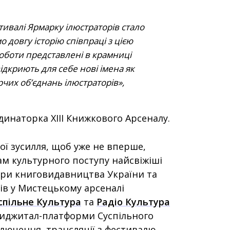
ивалі Ярмарку ілюстраторів стало
довгу історію співпраці з цією
роботи представлені в крамниці
ідкриють для себе нові імена як
орчих обʼєднань ілюстраторів
инаторка ХІІІ Книжкового Арсеналу.
ої зусилля, щоб уже не вперше,
ам культурного поступу найсвіжіші
ери книговидавництва України та
ів у Мистецькому арсеналі
спільне Культура
та
Радіо Культура
диджитал-платформи Суспільного
ючення, трансляції з фестивалю,