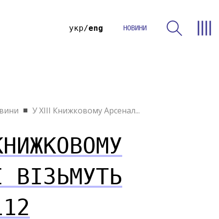
укр
eng
НОВИНИ
вини
У ХІІІ Книжковому Арсенал...
КНИЖКОВОМУ
І ВІЗЬМУТЬ
112