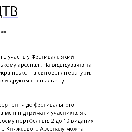
ЦТВ
марок
ть участь у Фестивалі, який
кому арсеналі. На відвідувачів та
раїнської та світової літератури,
шли друком спеціально до
овернення до фестивального
а меті підтримати учасників, які
оєму портфелі від 2 до 10 виданих
ого Книжкового Арсеналу можна