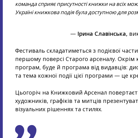
команда сприяє присутності книжки на всіх мо
Україні книжкова подія була доступною для роз
—
Ірина Славінська,
ви
Фестиваль складатиметься з подієвої част
першому поверсі Старого арсеналу. Окрім 
програм, буде й програма від видавців: диск
та тема кожної події цієї програми — це к
Цьогоріч на Книжковий Арсенал повертаєть
художників, графіків та митців презентува
візуальних рішеннях та стилях.