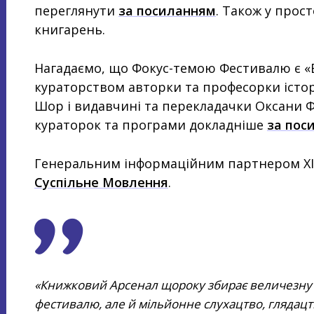
переглянути
за посиланням
. Також у прос
книгарень.
Нагадаємо, що Фокус-темою Фестивалю є «
кураторством авторки та професорки істор
Шор і видавчині та перекладачки Оксани 
кураторок та програми докладніше
за пос
Генеральним інформаційним партнером ХІІ
Суспільне Мовлення
.
Книжковий Арсенал щороку збирає величезну а
фестивалю, але й мільйонне слухацтво, глядацт