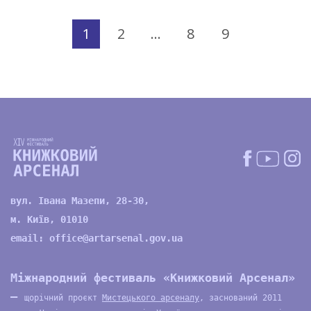
1
2
…
8
9
вул. Івана Мазепи, 28-30,
м. Київ, 01010
email:
office@artarsenal.gov.ua
Міжнародний фестиваль «Книжковий Арсенал»
—
щорічний проєкт
Мистецького арсеналу
, заснований 2011