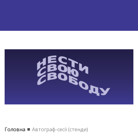
Головна
Автограф-сесії (стенди)