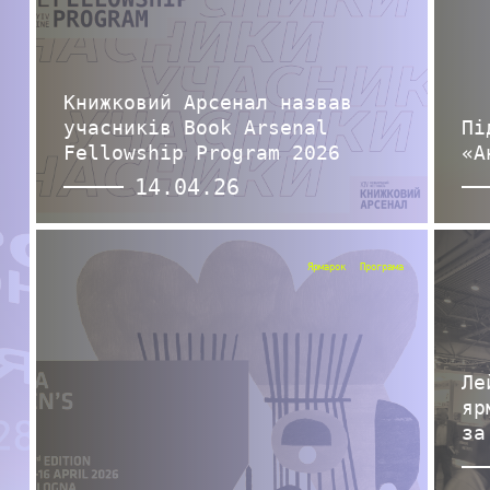
Книжковий Арсенал назвав
учасників Book Arsenal
Пі
Fellowship Program 2026
«А
14.04.26
Ярмарок
Програма
Ле
яр
за