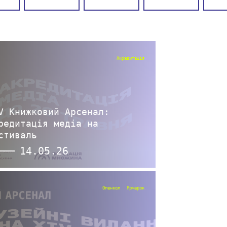
Акредитація
V Книжковий Арсенал:
редитація медіа на
стиваль
14.05.26
Опенкол
Ярмарок