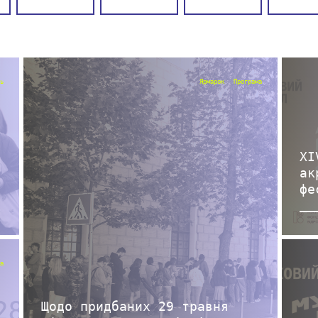
ь
Ярмарок
Програма
XI
ак
фе
а
Щодо придбаних 29 травня