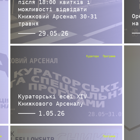
після 18:00 квитків і
можливості відвідати
Op
Книжковий Арсенал 30-31
на
травня
29.05.26
Куратори
Програма
Кураторські есеї XIV
Книжкового Арсеналу
1.05.26
а
Програма