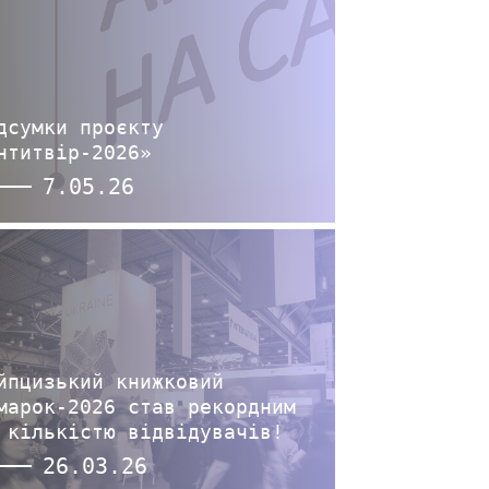
дсумки проєкту
нтитвір-2026»
7.05.26
йпцизький книжковий
марок-2026 став рекордним
 кількістю відвідувачів!
26.03.26