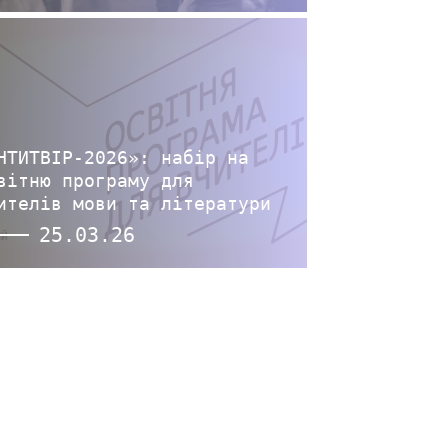
НТИТВІР-2026»: набір на
вітню програму для
ителів мови та літератури
25.03.26