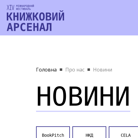
Головна
Про нас
Новини
НОВИНИ
BookPitch
НКД
CELA