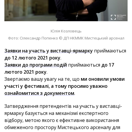
Юлія Козловець
Фото: Олександр Попенко © ДП НКММК Мистецький арсенал
Заявки на участь у виставці-ярмарку
приймаються
до 12 лютого 2021 року
.
Заявки до програми подій
приймаються
до 17
лютого 2021 року
.
Звертаємо вашу увагу на те, що
ми оновили умови
участі у фестивалі, а тому просимо уважно
ознайомитися з документом
.
Затвердження претендентів на участь у виставці-
ярмарку базується на механізмі експертного
відбору, метою якого є ефективне використання
обмеженого простору Мистецького арсеналу для