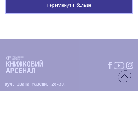
Переглянути більше
вул. Івана Мазепи, 28-30,
м. Київ, 01010
email:
office@artarsenal.gov.ua
Міжнародний фестиваль «Книжковий Арсенал»
—
щорічний проєкт
Мистецького арсеналу
, заснований 2011
року. Це інтелектуальна подія України, де розвиваються і