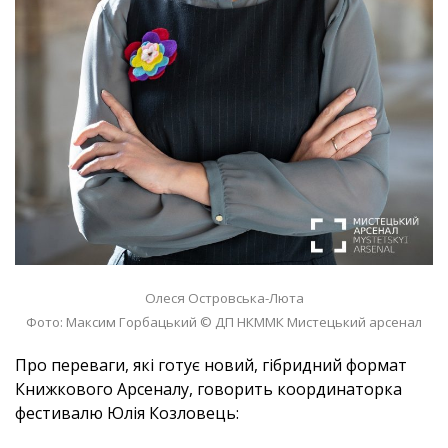
Олеся Островська-Люта
Фото: Максим Горбацький © ДП НКММК Мистецький арсенал
Про переваги, які готує новий, гібридний формат
Книжкового Арсеналу, говорить координаторка
фестивалю Юлія Козловець: