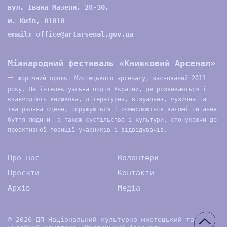
вул. Івана Мазепи, 28-30,
м. Київ, 01010
email:
office@artarsenal.gov.ua
Міжнародний фестиваль «Книжковий Арсенал»
—
щорічний проєкт
Мистецького арсеналу
, заснований 2011
року. Це інтелектуальна подія України, де розвиваються і
взаємодіють книжкова, літературна, візуальна, музична та
театральна сцени, порушуються і осмислюються вагомі питання
буття людини, а також суспільства і культури, спонукаючи до
проактивної позиції учасників і відвідувачів.
Про нас
Волонтери
Проєкти
Контакти
Архів
Медіа
© 2026 ДП Національний культурно-мистецький та