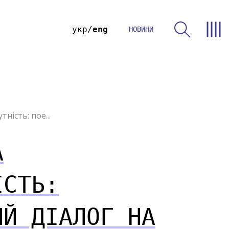
укр
eng
НОВИНИ
тність: пое...
А
ІСТЬ:
ИЙ ДІАЛОГ НА