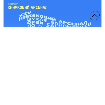
27.04.26
XIV Книжковий Арсенал оголошує набір волонтерів!
Переглянути більше