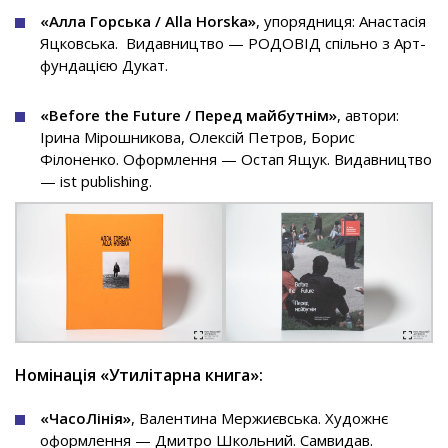
«Алла Горська / Alla Horska»
, упорядниця: Анастасія
Яцковська. Видавництво — РОДОВІД спільно з Арт-
фундацією Дукат.
«Before the Future / Перед майбутнім»
, автори:
Ірина Мірошникова, Олексій Петров, Борис
Філоненко. Оформлення — Остап Ящук. Видавництво
— ist publishing.
Номінація «Утилітарна книга»:
«ЧасоЛінія»
, Валентина Мержиєвська. Художнє
оформлення — Дмитро Школьний. Самвидав.