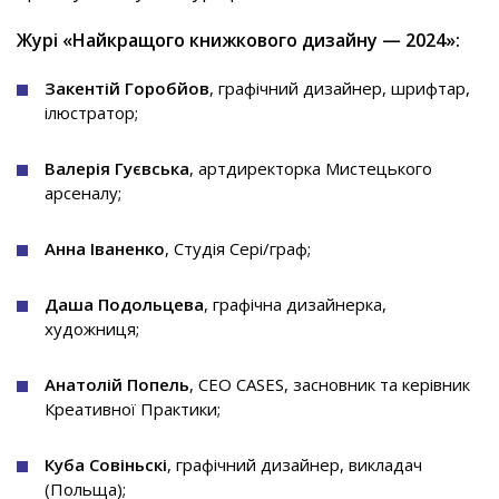
Журі «Найкращого книжкового дизайну — 2024»:
Закентій Горобйов
, графічний дизайнер, шрифтар,
ілюстратор;
Валерія Гуєвська
, артдиректорка Мистецького
арсеналу;
Анна Іваненко
, Студія Сері/граф;
Даша Подольцева
, графічна дизайнерка,
художниця;
Анатолій Попель
, CEO CASES, засновник та керівник
Креативної Практики;
Куба Совіньскі
, графічний дизайнер, викладач
(Польща);