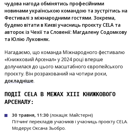
чудова нагода обмінятись професійними
новинами українською командою та зустрітись на
Фестивалі з міжнародними гостями. Зокрема,
будемо вітати в Києві учасниць проєкту CELA та
авторок із Чехії та Словенії: Магдалену Содомкову
та Юлію Луковняк.
Нагадаємо, що команда Міжнародного фестивалю
«Книжковий Арсенал» у 2024 році вперше
долучилася до цього масштабного європейського
проєкту. Він розрахований на чотири роки,
докладніше
.
ПОДІЇ CELA В МЕЖАХ ХІІІ КНИЖКОВОГО
АРСЕНАЛУ:
30 травня, 11:30
(локація: Майстерні)
Пітчинг перекладів учасників і учасниць проєкту CELA.
Модерує Оксана Зьобро.