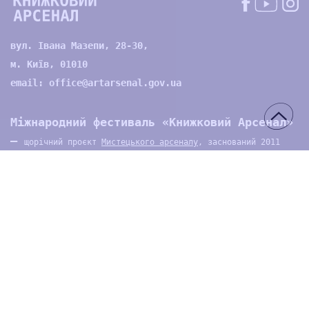
вул. Івана Мазепи, 28-30,
м. Київ, 01010
email:
office@artarsenal.gov.ua
Міжнародний фестиваль «Книжковий Арсенал»
—
щорічний проєкт
Мистецького арсеналу
, заснований 2011
року. Це інтелектуальна подія України, де розвиваються і
взаємодіють книжкова, літературна, візуальна, музична та
театральна сцени, порушуються і осмислюються вагомі питання
буття людини, а також суспільства і культури, спонукаючи до
проактивної позиції учасників і відвідувачів.
Про нас
Волонтери
Проєкти
Контакти
Архів
Медіа