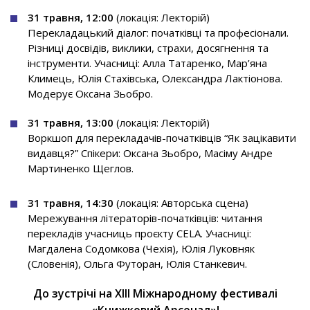
31 травня, 12:00
(локація: Лекторій)
Перекладацький діалог: початківці та професіонали.
Різниці досвідів, виклики, страхи, досягнення та
інструменти. Учасниці: Алла Татаренко, Мар’яна
Климець, Юлія Стахівська, Олександра Лактіонова.
Модерує Оксана Зьобро.
31 травня, 13:00
(локація: Лекторій)
Воркшоп для перекладачів-початківців “Як зацікавити
видавця?” Спікери: Оксана Зьобро, Масіму Андре
Мартиненко Щеглов.
31 травня, 14:30
(локація: Авторська сцена)
Мережування літераторів-початківців: читання
перекладів учасниць проєкту CELA. Учасниці:
Магдалена Содомкова (Чехія), Юлія Луковняк
(Словенія), Ольга Футоран, Юлія Станкевич.
До зустрічі на ХІІІ Міжнародному фестивалі