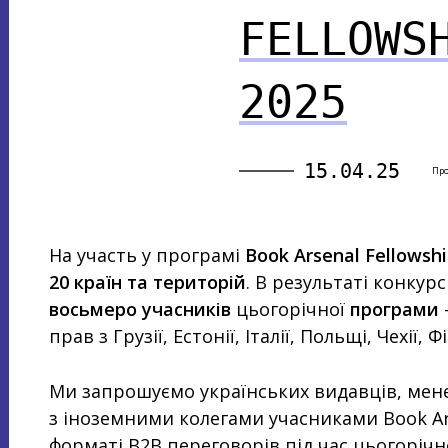
FELLOWS
2025
15.04.25
Пр
На участь у програмі
Book Arsenal Fellowsh
20 країн та територій
. В результаті конкур
восьмеро учасників
цьогорічної
програми
прав з Грузії, Естонії, Італії, Польщі, Чехії, 
Ми запрошуємо українських видавців, менед
з іноземними колегами учасниками Book Ars
форматі B2B переговорів під час цьогоріч