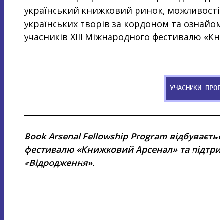
український книжковий ринок, можливості
українських творів за кордоном та ознайом
учасників XIII Міжнародного фестивалю «К
УЧАСНИКИ ПРО
Book Arsenal Fellowship Program відбуваєт
фестивалю «Книжковий Арсенал» та підт
«Відродження».