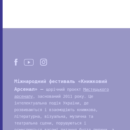
Міжнародний фестиваль «Книжковий
Арсенал» —
щорічний проєкт
Мистецького
арсеналу
, заснований 2011 року. Це
інтелектуальна подія України, де
розвиваються і взаємодіють книжкова,
літературна, візуальна, музична та
театральна сцени, порушуються і
осмислюються вагомі питання буття людини, а