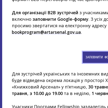
Для організації B2B зустрічей
з учасникам
включно
заповнити Google-форму
. З усіх
просимо звертатися на електронну адресу 
bookprogram@artarsenal.gov.ua
.
ЗАПОВНИТИ Ф
Для зустрічей українських та іноземних вид
буде відведена окрема локація у просторі 
«Книжковий Арсенал» у п’ятницю,
30 травня
травня, з 10.00 до 19.00
та в неділю,
1 червня
Учасники Програми Fellowship заздалегід