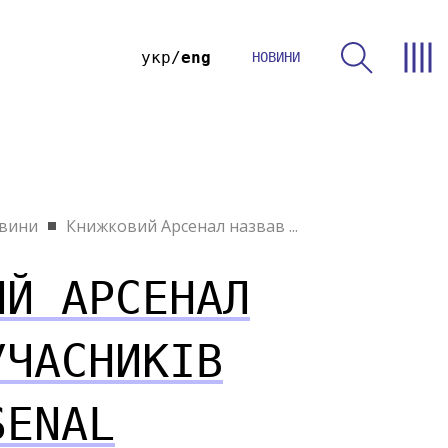
укр
eng
НОВИНИ
вини
Книжковий Арсенал назвав ...
ИЙ АРСЕНАЛ
УЧАСНИКІВ
SENAL