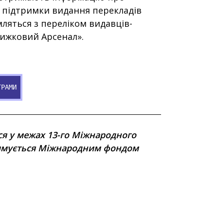
 підтримки видання перекладів
ляться з переліком видавців-
нижковий Арсенал».
ГРАМИ
ься у межах 13-го Міжнародного
римується Міжнародним фондом