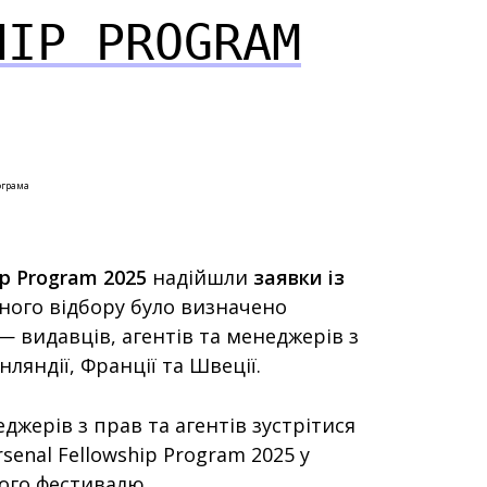
HIP PROGRAM
ограма
ip Program 2025
надійшли
заявки із
сного відбору було визначено
— видавців, агентів та менеджерів з
Фінляндії, Франції та Швеції.
жерів з прав та агентів зустрітися
enal Fellowship Program 2025 у
ного фестивалю.