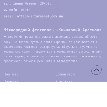
вул. Івана Мазепи, 28-30,
м. Київ, 01010
email:
office@artarsenal.gov.ua
Міжнародний фестиваль «Книжковий Арсенал»
—
щорічний проєкт
Мистецького арсеналу
, заснований 2011
року. Це інтелектуальна подія України, де розвиваються і
взаємодіють книжкова, літературна, візуальна, музична та
театральна сцени, порушуються і осмислюються вагомі питання
буття людини, а також суспільства і культури, спонукаючи до
проактивної позиції учасників і відвідувачів.
Про нас
Волонтери
Проєкти
Контакти
Архів
Медіа
© 2026 ДП Національний культурно-мистецький та