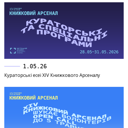
1.05.26
Кураторські есеї XIV Книжкового Арсеналу