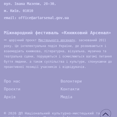
вул. Івана Мазепи, 28-30,
м. Київ, 01010
email:
office@artarsenal.gov.ua
Міжнародний фестиваль «Книжковий Арсенал»
—
щорічний проєкт
Мистецького арсеналу
, заснований 2011
року. Це інтелектуальна подія України, де розвиваються і
взаємодіють книжкова, літературна, візуальна, музична та
театральна сцени, порушуються і осмислюються вагомі питання
буття людини, а також суспільства і культури, спонукаючи до
проактивної позиції учасників і відвідувачів.
Про нас
Волонтери
Проєкти
Контакти
Архів
Медіа
© 2026 ДП Національний культурно-мистецький та