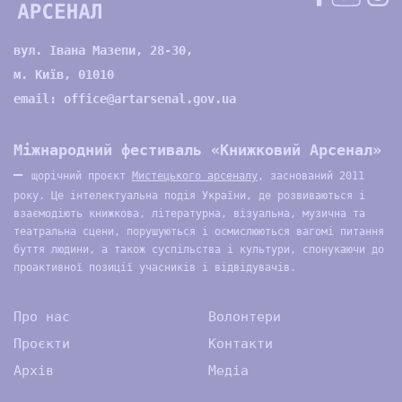
вул. Івана Мазепи, 28-30,
м. Київ, 01010
email:
office@artarsenal.gov.ua
Міжнародний фестиваль «Книжковий Арсенал»
—
щорічний проєкт
Мистецького арсеналу
, заснований 2011
року. Це інтелектуальна подія України, де розвиваються і
взаємодіють книжкова, літературна, візуальна, музична та
театральна сцени, порушуються і осмислюються вагомі питання
буття людини, а також суспільства і культури, спонукаючи до
проактивної позиції учасників і відвідувачів.
Про нас
Волонтери
Проєкти
Контакти
Архів
Медіа