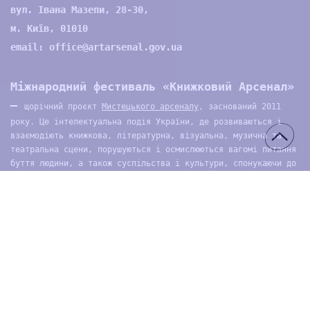
вул. Івана Мазепи, 28-30,
м. Київ, 01010
email:
office@artarsenal.gov.ua
Міжнародний фестиваль «Книжковий Арсенал»
—
щорічний проєкт
Мистецького арсеналу
, заснований 2011
року. Це інтелектуальна подія України, де розвиваються і
взаємодіють книжкова, літературна, візуальна, музична та
театральна сцени, порушуються і осмислюються вагомі питання
буття людини, а також суспільства і культури, спонукаючи до
проактивної позиції учасників і відвідувачів.
Про нас
Волонтери
Проєкти
Контакти
Архів
Медіа
© 2026 ДП Національний культурно-мистецький та