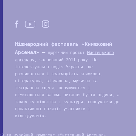
Міжнародний фестиваль «Книжковий
Арсенал» —
щорічний проєкт
Мистецького
арсеналу
, заснований 2011 року. Це
інтелектуальна подія України, де
розвиваються і взаємодіють книжкова,
літературна, візуальна, музична та
театральна сцени, порушуються і
осмислюються вагомі питання буття людини, а
також суспільства і культури, спонукаючи до
проактивної позиції учасників і
відвідувачів.
ий та музейний комплекс «Мистецький Арсенал»