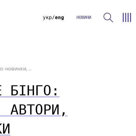
укр
eng
НОВИНИ
: новинки, ...
Е БІНГО:
, АВТОРИ,
КИ