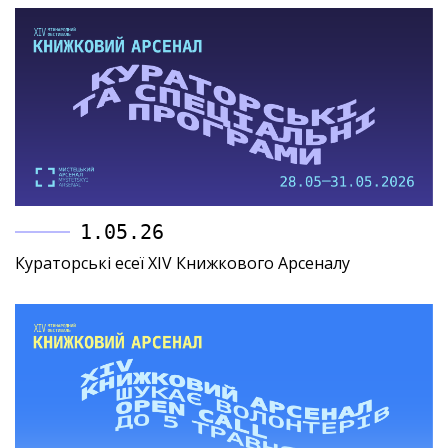
1.05.26
Кураторські есеї XIV Книжкового Арсеналу