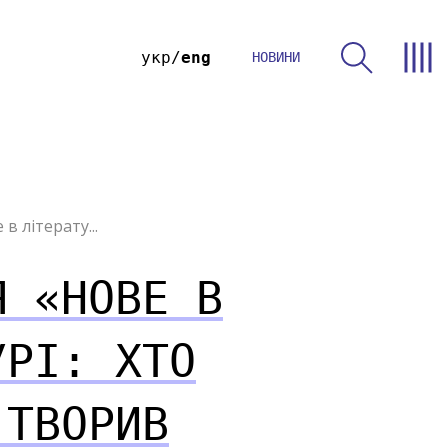
укр
eng
НОВИНИ
в літерату...
Я «НОВЕ В
УРІ: ХТО
 ТВОРИВ