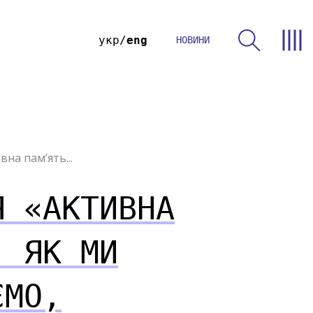
укр
eng
НОВИНИ
вна пам’ять...
Я «АКТИВНА
: ЯК МИ
ЄМО,