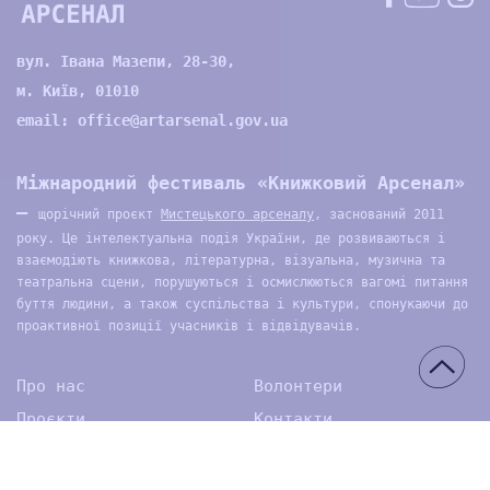
вул. Івана Мазепи, 28-30,
м. Київ, 01010
email:
office@artarsenal.gov.ua
Міжнародний фестиваль «Книжковий Арсенал»
—
щорічний проєкт
Мистецького арсеналу
, заснований 2011
року. Це інтелектуальна подія України, де розвиваються і
взаємодіють книжкова, літературна, візуальна, музична та
театральна сцени, порушуються і осмислюються вагомі питання
буття людини, а також суспільства і культури, спонукаючи до
проактивної позиції учасників і відвідувачів.
Про нас
Волонтери
Проєкти
Контакти
Архів
Медіа