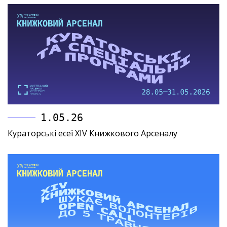
1.05.26
Кураторські есеї XIV Книжкового Арсеналу