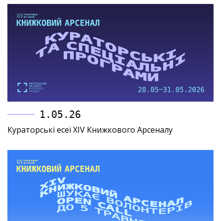
1.05.26
Кураторські есеї XIV Книжкового Арсеналу