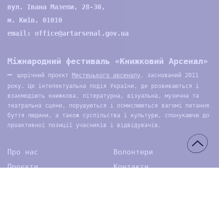
вул. Івана Мазепи, 28-30,
м. Київ, 01010
email:
office@artarsenal.gov.ua
Міжнародний фестиваль «Книжковий Арсенал»
—
щорічний проєкт
Мистецького арсеналу
, заснований 2011
року. Це інтелектуальна подія України, де розвиваються і
взаємодіють книжкова, літературна, візуальна, музична та
театральна сцени, порушуються і осмислюються вагомі питання
буття людини, а також суспільства і культури, спонукаючи до
проактивної позиції учасників і відвідувачів.
Про нас
Волонтери
Проєкти
Контакти
Архів
Медіа
© 2026 ДП Національний культурно-мистецький та