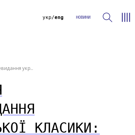
укр
eng
НОВИНИ
видання укр...
Я
ДАННЯ
ЬКОЇ КЛАСИКИ: