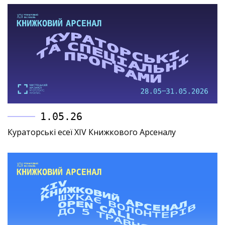
1.05.26
Кураторські есеї XIV Книжкового Арсеналу