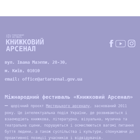
вул. Івана Мазепи, 28-30,
м. Київ, 01010
email:
office@artarsenal.gov.ua
Міжнародний фестиваль «Книжковий Арсенал»
—
щорічний проєкт
Мистецького арсеналу
, заснований 2011
року. Це інтелектуальна подія України, де розвиваються і
взаємодіють книжкова, літературна, візуальна, музична та
театральна сцени, порушуються і осмислюються вагомі питання
буття людини, а також суспільства і культури, спонукаючи до
проактивної позиції учасників і відвідувачів.