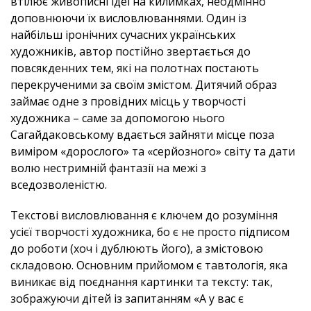
втілює живописні ідеї на килимках, неодмінно
доповнюючи їх висловлюваннями. Один із
найбільш іронічних сучасних українських
художників, автор постійно звертається до
повсякденних тем, які на полотнах постають
перекрученими за своїм змістом. Дитячий образ
займає одне з провідних місць у творчості
художника – саме за допомогою нього
Сагайдаковському вдається зайняти місце поза
виміром «дорослого» та «серйозного» світу та дати
волю нестримній фантазії на межі з
вседозволеністю.
Текстові висловлювання є ключем до розуміння
усієї творчості художника, бо є не просто підписом
до роботи (хоч і дублюють його), а змістовою
складовою. Основним прийомом є тавтологія, яка
виникає від поєднання картинки та тексту: так,
зображуючи дітей із запитанням «А у вас є