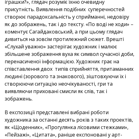
іграшки?», глядач розуміє їхню очевидну
присутність. Виявлення подібних суперечностей
створює парадоксальність у сприйманні, недовіру
як до зображень, так і до тексту. «По воді не ходи» –
коментує Сагайдаковський, а при цьому глядач
дивиться на зовсім протилежний сюжет. Врешті
«Слухай уважно» застерігає художник і малює
збільшене зображення вуха як символ сучасної доби,
перенасиченої інформацією. Художник грає на
співставлення двох типів сприйняття, притаманних
людині (зорового та знакового), зіштовхуючи їх і
створюючи ситуацію неочікуваності, гри та
виявляючи приховані смисли як слів, так і
зображень.
В експозиції представлені вибрані роботи
художника за останні десять років з таких проектів,
як «Щоденник», «Прогулянка лісовими стежками»,
«Пейзажі», «Цитата», раніше експоновані у арт-