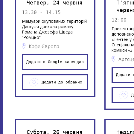
Четвер, 24 червня
П'ятн
червн
13:30 - 14:15
12:00 -
Мемуари окупованих територій.
Дискусія довкола роману
Презентаці
Романа Джозефа Шведа
доповнено
“Ромцьо”
«Тентен у к
Спеціальн
Кафе Європа
комікси «З
Артсц
Додати в Google календар
Додати 
Додати до обраних
Д
Субота, 26 червня
Неділ