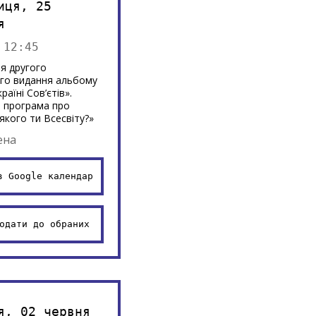
иця, 25
я
 12:45
я другого
го видання альбому
раїні Сов’єтів».
а програма про
 якого ти Всесвіту?»
ена
в Google календар
одати до обраних
я, 02 червня