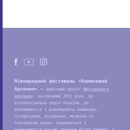
Міжнародний фестиваль «Книжковий
Арсенал» —
щорічний проєкт
Мистецького
арсеналу
, заснований 2011 року. Це
інтелектуальна подія України, де
розвиваються і взаємодіють книжкова,
літературна, візуальна, музична та
театральна сцени, порушуються і
осмислюються вагомі питання буття людини, а