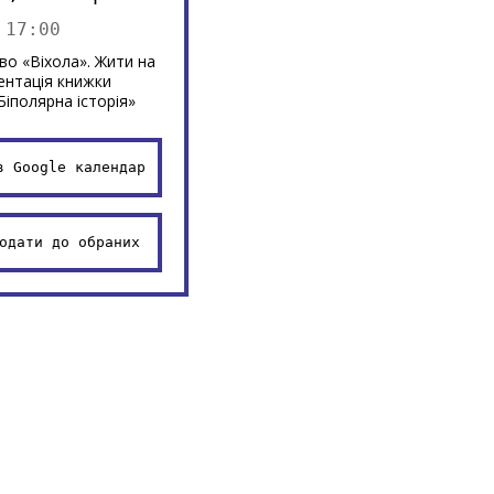
 17:00
о «Віхола». Жити на
ентація книжки
Біполярна історія»
в Google календар
одати до обраних