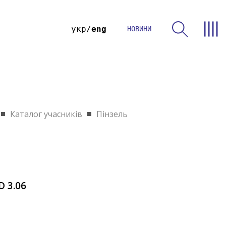
укр
eng
НОВИНИ
Каталог учасників
Пінзель
D 3.06