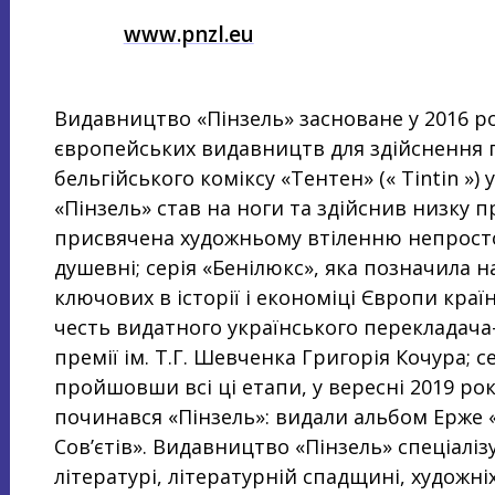
www.pnzl.eu
Видавництво «Пінзель» засноване у 2016 р
європейських видавництв для здійснення п
бельгійського коміксу «Тентен» (« Tintin »)
«Пінзель» став на ноги та здійснив низку пр
присвячена художньому втіленню непростог
душевні; серія «Бенілюкс», яка позначила 
ключових в історії і економіці Європи країн
честь видатного українського перекладача
премії ім. Т.Г. Шевченка Григорія Кочура; с
пройшовши всі ці етапи, у вересні 2019 рок
починався «Пінзель»: видали альбом Ерже «Т
Сов’єтів». Видавництво «Пінзель» спеціаліз
літературі, літературній спадщині, художн