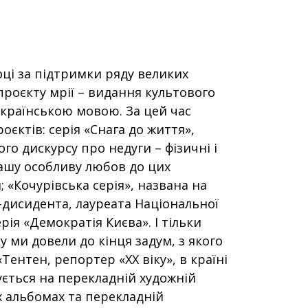
оці за підтримки ряду великих
роєкту мрії – видання культового
 українською мовою. За цей час
оєктів: серія «Снага до життя»,
о дискурсу про недуги – фізичні і
нашу особливу любов до цих
; «Кочурівська серія», названа на
-дисидента, лауреата Національної
ерія «Демократія Києва». І тільки
у ми довели до кінця задум, з якого
ентен, репортер «ХХ віку», в країні
ується на перекладній художній
іх альбомах та перекладній