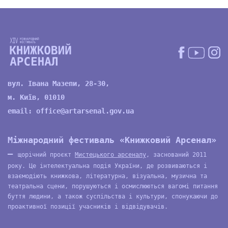
вул. Івана Мазепи, 28-30,
м. Київ, 01010
email:
office@artarsenal.gov.ua
Міжнародний фестиваль «Книжковий Арсенал»
—
щорічний проєкт
Мистецького арсеналу
, заснований 2011
року. Це інтелектуальна подія України, де розвиваються і
взаємодіють книжкова, літературна, візуальна, музична та
театральна сцени, порушуються і осмислюються вагомі питання
буття людини, а також суспільства і культури, спонукаючи до
проактивної позиції учасників і відвідувачів.