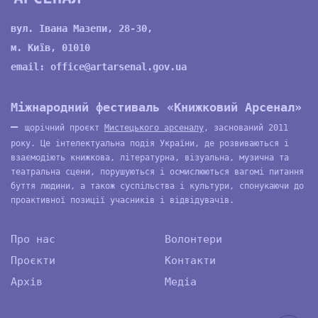
вул. Івана Мазепи, 28-30,
м. Київ, 01010
email:
office@artarsenal.gov.ua
Міжнародний фестиваль «Книжковий Арсенал»
—
щорічний проєкт
Мистецького арсеналу
, заснований 2011
року. Це інтелектуальна подія України, де розвиваються і
взаємодіють книжкова, літературна, візуальна, музична та
театральна сцени, порушуються і осмислюються вагомі питання
буття людини, а також суспільства і культури, спонукаючи до
проактивної позиції учасників і відвідувачів.
Про нас
Волонтери
Проєкти
Контакти
Архів
Медіа