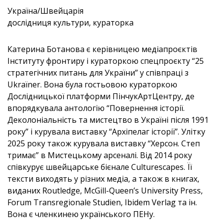
Україна/Швейцарія
дослідниця культури, кураторка
Катерина Ботанова є керівницею медіапроєктів
Інституту фронтиру і кураторкою спецпроєкту “25
стратегічних питань для України” у співпраці з
Ukraïner. Вона була гостьовою кураторкою
Дослідницької платформи ПінчукАртЦентру, де
впорядкувала антологію “Повернення історії.
Деколоніальність та мистецтво в Україні після 1991
року” і курувала виставку “Архіпелаг історії”. Улітку
2025 року також курувала виставку “Херсон. Степ
тримає” в Мистецькому арсеналі. Від 2014 року
співкурує швейцарське бієнале Culturescapes. Її
тексти виходять у різних медіа, а також в книгах,
виданих Routledge, McGill-Queen’s University Press,
Forum Transregionale Studien, Ibidem Verlag та ін.
Вона є членкинею українського ПЕНу.