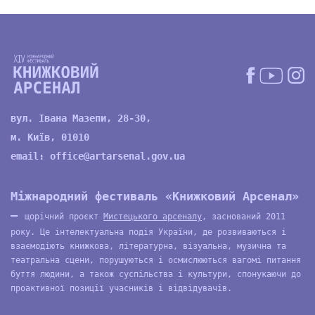
вул. Івана Мазепи, 28-30,
м. Київ, 01010
email:
office@artarsenal.gov.ua
Міжнародний фестиваль «Книжковий Арсенал»
—
щорічний проєкт
Мистецького арсеналу
, заснований 2011
року. Це інтелектуальна подія України, де розвиваються і
взаємодіють книжкова, літературна, візуальна, музична та
театральна сцени, порушуються і осмислюються вагомі питання
буття людини, а також суспільства і культури, спонукаючи до
проактивної позиції учасників і відвідувачів.