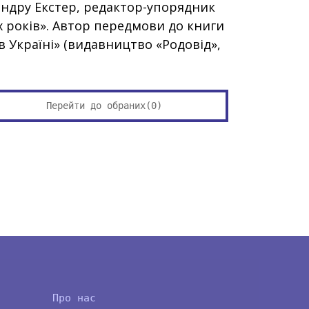
андру Екстер, редактор-упорядник
-х років». Автор передмови до книги
в Україні» (видавництво «Родовід»,
Перейти до обраних(
0
)
Про нас