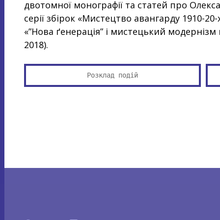
двотомної монографії та статей про Олекс
серії збірок «Мистецтво авангарду 1910-20
«”Нова ґенерація” і мистецький модернізм 
2018).
Розклад подій