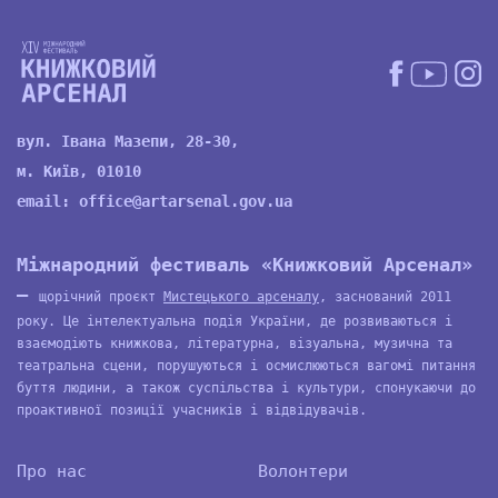
вул. Івана Мазепи, 28-30,
м. Київ, 01010
email:
office@artarsenal.gov.ua
Міжнародний фестиваль «Книжковий Арсенал»
—
щорічний проєкт
Мистецького арсеналу
, заснований 2011
року. Це інтелектуальна подія України, де розвиваються і
взаємодіють книжкова, літературна, візуальна, музична та
театральна сцени, порушуються і осмислюються вагомі питання
буття людини, а також суспільства і культури, спонукаючи до
проактивної позиції учасників і відвідувачів.
Про нас
Волонтери