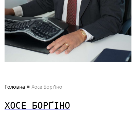
Головна
Хосе Борґіно
ХОСЕ БОРҐІНО