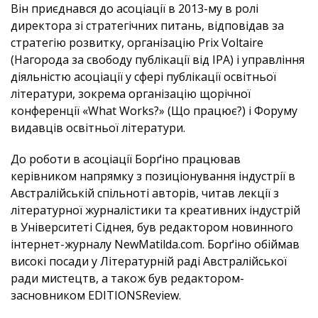
Він приєднався до асоціації в 2013-му в ролі
директора зі стратегічних питань, відповідав за
стратегію розвитку, організацію Prix Voltaire
(Нагорода за свободу публікації від IPA) і управління
діяльністю асоціації у сфері публікації освітньої
літератури, зокрема організацію щорічної
конференції «What Works?» (Що працює?) і Форуму
видавців освітньої літератури.
До роботи в асоціації Борґіно працював
керівником напрямку з позиціонування індустрії в
Австралійській спільноті авторів, читав лекції з
літературної журналістики та креативних індустрій
в Університеті Сіднея, був редактором новинного
інтернет-журналу NewMatilda.com. Борґіно обіймав
високі посади у Літературній раді Австралійської
ради мистецтв, а також був редактором-
засновником EDITIONSReview.