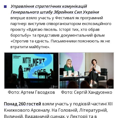
Управління стратегічних комунікацій
Генерального штабу Збройних Сил України
вперше взяло участь у Фестивалі як програмний
партнер: виступив співорганізатором експозиційного
проєкту «Вдягаю піксель. Історії тих, хто обрав
боротьбу» та представив документальний фільм
«Спротив та єдність. Письменники пояснюють як не
втратити майбутнє».
Фото: Артем Гвоздков
Фото: Сергій Хандусенко
Понад 260 гостей
взяли участь у подієвій частині ХІІ
Книжкового Арсеналу. На Головній, Літературній,
Вуличній, Видавничій сценах, у Лекторії та в