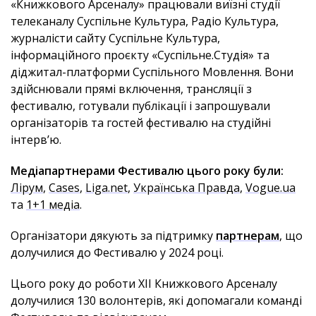
«Книжкового Арсеналу» працювали виїзні студії
телеканалу Суспільне Культура, Радіо Культура,
журналісти сайту Суспільне Культура,
інформаційного проєкту «Суспільне.Студія» та
діджитал-платформи Суспільного Мовлення. Вони
здійснювали прямі включення, трансляції з
фестивалю, готували публікації і запрошували
організаторів та гостей фестивалю на студійні
інтерв’ю.
Медіапартнерами Фестивалю цього року були:
Лірум
,
Cases
,
Liga.net
,
Українська Правда
,
Vogue.ua
та
1+1 медіа
.
Організатори дякують за підтримку
партнерам
, що
долучилися до Фестивалю у 2024 році.
Цього року до роботи ХІІ Книжкового Арсеналу
долучилися 130 волонтерів, які допомагали команді