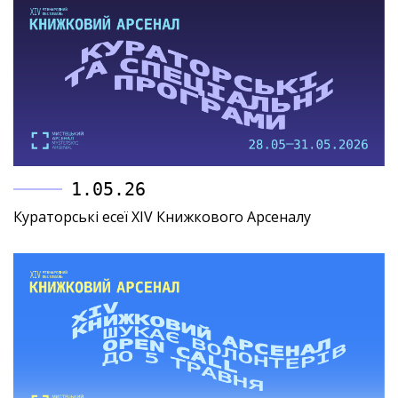
1.05.26
Кураторські есеї XIV Книжкового Арсеналу