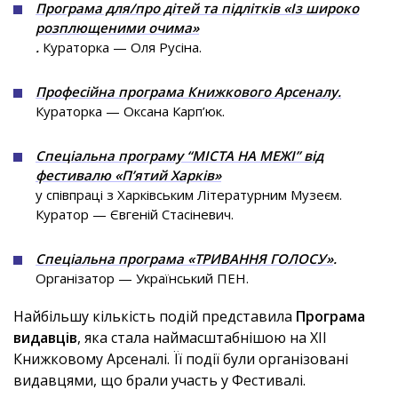
Програма для/про дітей та підлітків «Із широко
розплющеними очима»
.
Кураторка — Оля Русіна.
Професійна програма Книжкового Арсеналу.
Кураторка — Оксана Карп’юк.
Спеціальна програму “МІСТА НА МЕЖІ” від
фестивалю «П’ятий Харків»
у співпраці з Харківським Літературним Музеєм.
Куратор — Євгеній Стасіневич.
Спеціальна програма «ТРИВАННЯ ГОЛОСУ»
.
Організатор — Український ПЕН.
Найбільшу кількість подій представила
Програма
видавців
, яка стала наймасштабнішою на ХIІ
Книжковому Арсеналі. Її події були організовані
видавцями, що брали участь у Фестивалі.