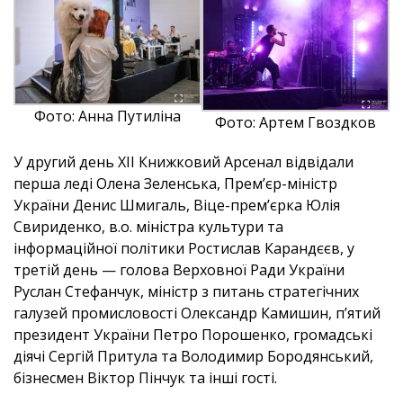
Фото: Анна Путиліна
Фото: Артем Гвоздков
У другий день ХІІ Книжковий Арсенал відвідали
перша леді Олена Зеленська, Прем’єр-міністр
України Денис Шмигаль, Віце-прем’єрка Юлія
Свириденко, в.о. міністра культури та
інформаційної політики Ростислав Карандєєв, у
третій день — голова Верховної Ради України
Руслан Стефанчук, міністр з питань стратегічних
галузей промисловості Олександр Камишин, п’ятий
президент України Петро Порошенко, громадські
діячі Сергій Притула та Володимир Бородянський,
бізнесмен Віктор Пінчук та інші гості.