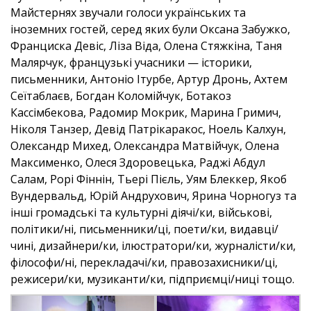
Майстернях звучали голоси українських та
іноземних гостей, серед яких були Оксана Забужко,
Франциска Девіс, Ліза Віда, Олена Стяжкіна, Таня
Малярчук, французькі учасники — історики,
письменники, Антоніо Ітурбе, Артур Дронь, Ахтем
Сеїтаблаєв, Богдан Коломійчук, Ботакоз
Кассімбекова, Радомир Мокрик, Марина Гримич,
Ніколя Танзер, Девід Патрікаракос, Ноель Калхун,
Олександр Михед, Олександра Матвійчук, Олена
Максименко, Олеся Здоровецька, Раджі Абдул
Салам, Рорі Фіннін, Тьері Пієль, Уям Блеккер, Якоб
Вундервальд, Юрій Андрухович, Ярина Чорногуз та
інші громадські та культурні діячі/ки, військові,
політики/ні, письменники/ці, поети/ки, видавці/
чині, дизайнери/ки, ілюстратори/ки, журналісти/ки,
філософи/ні, перекладачі/ки, правозахисники/ці,
режисери/ки, музиканти/ки, підприємці/ниці тощо.