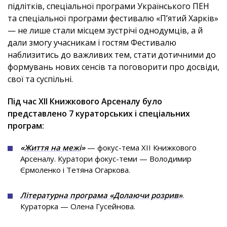
підлітків, спеціальної програми Українського ПЕН
та спеціальної програми фестивалю «П’ятий Харків»
— не лише стали місцем зустрічі однодумців, а й
дали змогу учасникам і гостям Фестивалю
наблизитись до важливих тем, стати дотичними до
формувань нових сенсів та поговорити про досвіди,
свої та суспільні.
Під час ХІІ Книжкового Арсеналу було
представлено 7 кураторських і спеціальних
програм:
«
Життя на межі
»
— фокус-тема ХІІ Книжкового
Арсеналу. Куратори фокус-теми — Володимир
Єрмоленко і Тетяна Огаркова.
Літературна програма «Долаючи розрив»
.
Кураторка — Олена Гусейнова.