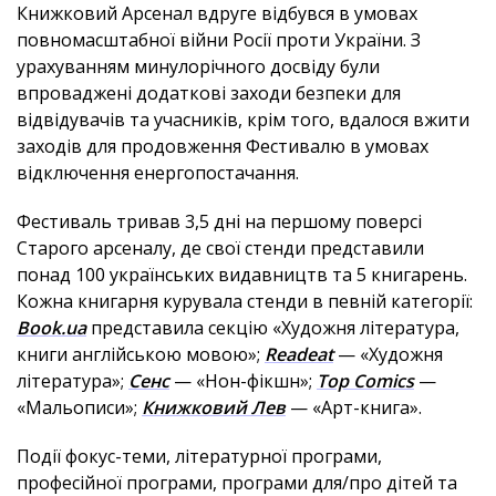
Книжковий Арсенал вдруге відбувся в умовах
повномасштабної війни Росії проти України. З
урахуванням минулорічного досвіду були
впроваджені додаткові заходи безпеки для
відвідувачів та учасників, крім того, вдалося вжити
заходів для продовження Фестивалю в умовах
відключення енергопостачання.
Фестиваль тривав 3,5 дні на першому поверсі
Старого арсеналу, де свої стенди представили
понад 100 українських видавництв та 5 книгарень.
Кожна книгарня курувала стенди в певній категорії:
Book.ua
представила секцію «Художня література,
книги англійською мовою»;
Readeat
— «Художня
література»;
Сенс
— «Нон-фікшн»;
Top Comics
—
«Мальописи»;
Книжковий Лев
— «Арт-книга».
Події фокус-теми, літературної програми,
професійної програми, програми для/про дітей та