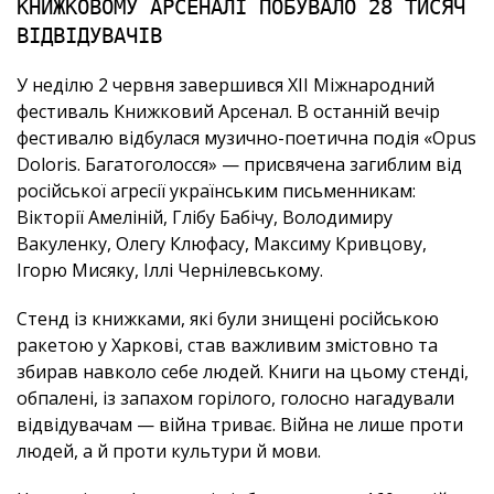
КНИЖКОВОМУ АРСЕНАЛІ ПОБУВАЛО 28 ТИСЯЧ
ВІДВІДУВАЧІВ
У неділю 2 червня завершився ХІІ Міжнародний
фестиваль Книжковий Арсенал. В останній вечір
фестивалю відбулася музично-поетична подія «Opus
Doloris. Багатоголосся» — присвячена загиблим від
російської агресії українським письменникам:
Вікторії Амеліній, Глібу Бабічу, Володимиру
Вакуленку, Олегу Клюфасу, Максиму Кривцову,
Ігорю Мисяку, Іллі Чернілевському.
Стенд із книжками, які були знищені російською
ракетою у Харкові, став важливим змістовно та
збирав навколо себе людей. Книги на цьому стенді,
обпалені, із запахом горілого, голосно нагадували
відвідувачам — війна триває. Війна не лише проти
людей, а й проти культури й мови.