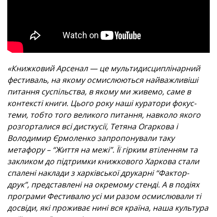
«Книжковий Арсенал — це мультидисциплінарний
фестиваль, на якому осмислюються найважливіші
питання суспільства, в якому ми живемо, саме в
контексті книги. Цього року наші куратори фокус-
теми, тобто того великого питання, навколо якого
розгорталися всі дисткусії, Тетяна Огаркова і
Володимир Єрмоленко запропонували таку
метафору – “Життя на межі”. Її гірким втіленням та
закликом до підтримки книжкового Харкова стали
спалені наклади з харківської друкарні “Фактор-
друк”, представлені на окремому стенді. А в подіях
програми Фестивалю усі ми разом осмислювали ті
досвіди, які проживає нині вся країна, наша культура