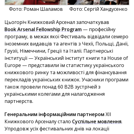
Фото: Роман Шаламов
Фото: Сергій Хандусенко
Цьогоріч Книжковий Арсенал започаткував
Book Arsenal Fellowship Program
— професійну
програму, в межах якої Фестиваль відвідали семеро
іноземних видавців та агентів з Чехії, Польщі, Данії,
Грузії, Німеччини, Греції та Італії. Партнерські
інституції — Український інститут книги та House of
Europe — представили їм статистику українського
книжкового ринку та можливості для фінансування
перекладів українських книжок. Учасники програми
також провели понад 60 B2B зустрічей з
українськими колегами для налагодження
партнерств.
Генеральним інформаційним партнером
ХІІ
Книжкового Арсеналу стало
Суспільне мовлення
.
Упродовж усіх фестивальних днів на локації