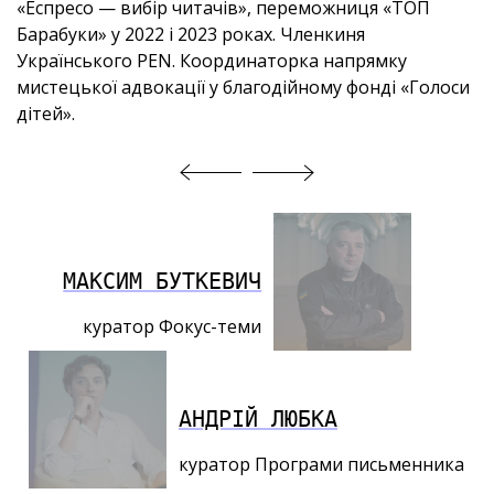
«
Еспресо
—
вибір читачів
»
, переможниця
«
ТОП
Барабуки
»
у 2022 і 2023 роках. Членкиня
Українського PEN. Координаторка напрямку
мистецької адвокації у благодійному фонді
«
Голоси
дітей
»
.
МАКСИМ БУТКЕВИЧ
куратор Фокус-теми
АНДРІЙ ЛЮБКА
куратор Програми письменника