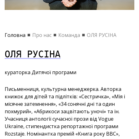
Головна
Про нас
Команда
ОЛЯ РУСІНА
ОЛЯ РУСІНА
кураторка Дитячої програми
Письменниця, культурна менеджерка. Авторка
книжок для дітей та підлітків:
«
Сестричка
»
,
«
Мія і
місячне затемнення
»
,
«
34 сонячні дні та один
похмурий
»
,
«
Абрикоси зацвітають уночі
»
та ін.
Учасниця антології сучасної прози від Vogue
Ukraine, стипендистка репортажної програми
Rozstaje. Номінантка премій
«
Книга року ВВС
»
,