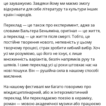
це зауважуємо. Завдяки йому ми маємо змогу
відкривати для себе літературу та культури інших
країн і народів.
Переклад — це також про експеримент, адже за
словами Вальтера Беньяміна, оригінал — це життя,
а переклад — це життя після смерті. Тобто, це
постійне творення нового, непевність у цьому
творчому процесі, страх зробити хибний вибір. Хоч
усі ми розуміємо, що його не існує, є лише
множинність варіантів, безліч напрямків руху та
шляхів. І саме переклад усі ці роки штовхає нас на
нові пошуки. Він — рушійна сила в нашому способі
мислення.
На нашому фестивалі ми багато говоримо про
міждисциплінарний, або ж інтерсеміотичний
переклад. Ми перекладаємо поезію в кераміку,
роман — мовою академічної музики або працюємо