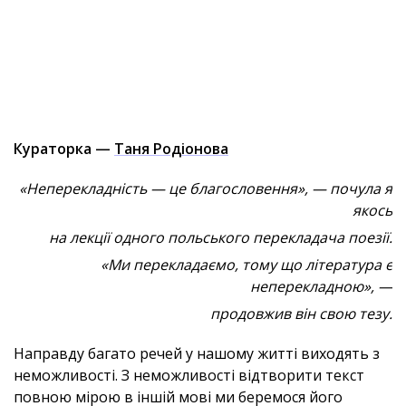
Кураторка —
Таня Родіонова
«Неперекладність — це благословення», — почула я
якось
на лекції одного польського перекладача поезії.
«Ми перекладаємо, тому що література є
неперекладною», —
продовжив він свою тезу.
Направду багато речей у нашому житті виходять з
неможливості. З неможливості відтворити текст
повною мірою в іншій мові ми беремося його