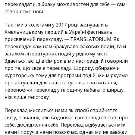
перекладати, з браку можливостей для себе — самі
створюємо нові.
Так і ми з колегами у 2017 році заснували в
Хмельницькому перший в Україні фестиваль,
присвячений перекладу, — TRANSLATORIUM. Як
перекладачкам нам бракувало фахових подій, та й
загалом літературних подій у рідному місті.
Здається, всі ці вісім років ми насправді й говорили
про те, що «все є переклад». Щороку, обираючи
кураторську тему для програми подій, ми міркуємо
про актуальні для нашого суспільства питання,
переносячи переклад у площину набагато ширшу,
ніж лише текстову.
Переклад мислиться нами як спосіб сприйняття
світу, пізнання, але водночас і розповіді світові про
себе, дослідження себе. Переклад відбувається між
нами і поруч з нами повсякчас, однак ми не завжди