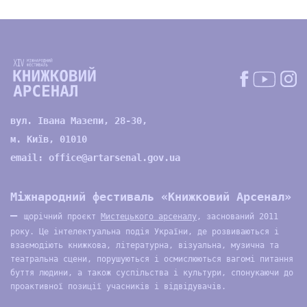
вул. Івана Мазепи, 28-30,
м. Київ, 01010
email:
office@artarsenal.gov.ua
Міжнародний фестиваль «Книжковий Арсенал»
—
щорічний проєкт
Мистецького арсеналу
, заснований 2011
року. Це інтелектуальна подія України, де розвиваються і
взаємодіють книжкова, літературна, візуальна, музична та
театральна сцени, порушуються і осмислюються вагомі питання
буття людини, а також суспільства і культури, спонукаючи до
проактивної позиції учасників і відвідувачів.