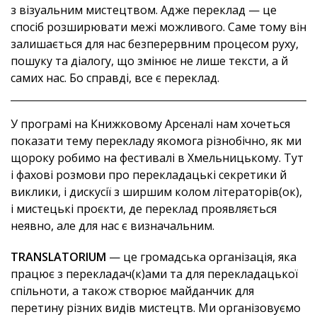
з візуальним мистецтвом. Адже переклад — це
спосіб розширювати межі можливого. Саме тому він
залишається для нас безперервним процесом руху,
пошуку та діалогу, що змінює не лише тексти, а й
самих нас. Бо справді, все є переклад.
У програмі на Книжковому Арсеналі нам хочеться
показати тему перекладу якомога різнобічно, як ми
щороку робимо на фестивалі в Хмельницькому. Тут
і фахові розмови про перекладацькі секретики й
виклики, і дискусії з ширшим колом літераторів(ок),
і мистецькі проєкти, де переклад проявляється
неявно, але для нас є визначальним.
TRANSLATORIUM
— це громадська організація, яка
працює з перекладач(к)ами та для перекладацької
спільноти, а також створює майданчик для
перетину різних видів мистецтв. Ми організовуємо