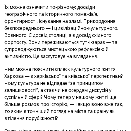
Їх можна означити по-різному: досвіди
географічного та історичного помежів’я,
фронтирності, існування на зламі. Прикордоння
безпосереднього — і цивілізаційно-культурного.
Воєнного. Є досвід столиці, а є досвід східного
форпосту. Вони переживаються тут-і-зараз — та
супроводжуються мистецькою рефлексією й
активністю. Це заслуговує на вглядання.
Чим можна пояснити сплеск культурного життя
Харкова — з харківської та київської перспективи?
Чому культура не відпадає “за принципом
залишковості”, а стає чи не осердям дискусій у
суспільній сфері? Чому тепер у нашому житті ще
більше розмов про історію, — і якщо воно вже так,
то яким є точніший погляд на міста та країну як
втілення порубіжності?