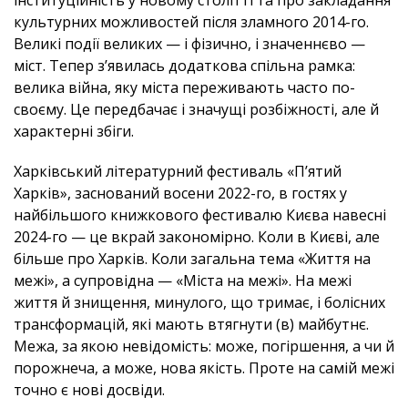
інституційність у новому столітті та про закладання
культурних можливостей після зламного 2014-го.
Великі події великих — і фізично, і значеннєво —
міст. Тепер з’явилась додаткова спільна рамка:
велика війна, яку міста переживають часто по-
своєму. Це передбачає і значущі розбіжності, але й
характерні збіги.
Харківський літературний фестиваль «П’ятий
Харків», заснований восени 2022-го, в гостях у
найбільшого книжкового фестивалю Києва навесні
2024-го — це вкрай закономірно. Коли в Києві, але
більше про Харків. Коли загальна тема «Життя на
межі», а супровідна — «Міста на межі». На межі
життя й знищення, минулого, що тримає, і болісних
трансформацій, які мають втягнути (в) майбутнє.
Межа, за якою невідомість: може, погіршення, а чи й
порожнеча, а може, нова якість. Проте на самій межі
точно є нові досвіди.