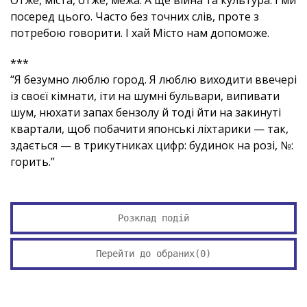
Отже, міста, отже, межа. А ще війна та культура. І ми
посеред цього. Часто без точних слів, проте з
потребою говорити. І хай Місто нам допоможе.
***
“Я безумно люблю город. Я люблю виходити ввечері
із своєї кімнати, іти на шумні бульвари, випивати
шум, нюхати запах бензолу й тоді йти на закинуті
квартали, щоб побачити японські ліхтарики — так,
здається — в трикутниках цифр: будинок на розі, №:
горить.”
Розклад подій
Перейти до обраних(
0
)