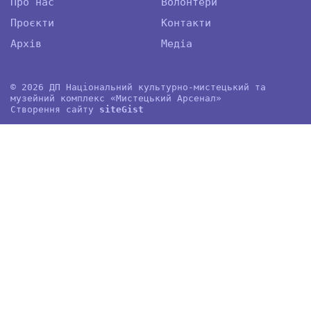
Про нас
Волонтери
Проєкти
Контакти
Архів
Медіа
© 2026 ДП Національний культурно-мистецький та
музейний комплекс «Мистецький Арсенал»
Створення сайту
site
G
ist