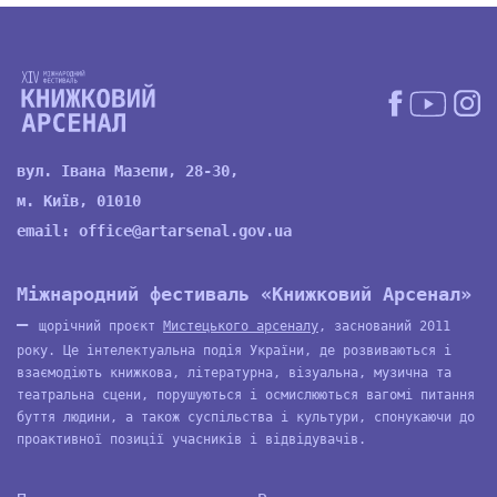
вул. Івана Мазепи, 28-30,
м. Київ, 01010
email:
office@artarsenal.gov.ua
Міжнародний фестиваль «Книжковий Арсенал»
—
щорічний проєкт
Мистецького арсеналу
, заснований 2011
року. Це інтелектуальна подія України, де розвиваються і
взаємодіють книжкова, літературна, візуальна, музична та
театральна сцени, порушуються і осмислюються вагомі питання
буття людини, а також суспільства і культури, спонукаючи до
проактивної позиції учасників і відвідувачів.