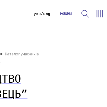
укр
eng
НОВИНИ
Каталог учасників
.
ЦТВО
ВЕЦЬ”