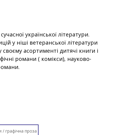
учасної української літератури.
цій у ніші ветеранської літератури
у своєму асортименті дитячі книги і
ічні романи ( комікси), науково-
романи.
и / графічна проза