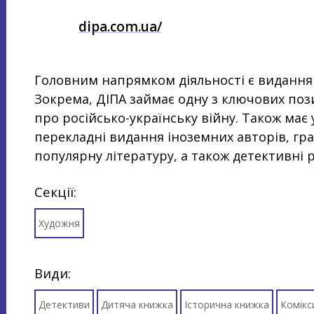
dipa.com.ua/
Головним напрямком діяльності є видання с
Зокрема, ДІПА займає одну з ключових пози
про російсько-українську війну. Також має 
перекладні видання іноземних авторів, граф
популярну літературу, а також детективні 
Секції:
Художня
Види:
Детективи
Дитяча книжка
Історична книжка
Комікс