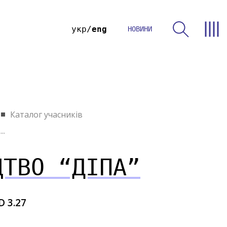
укр
eng
НОВИНИ
Каталог учасників
..
ЦТВО “ДІПА”
D 3.27