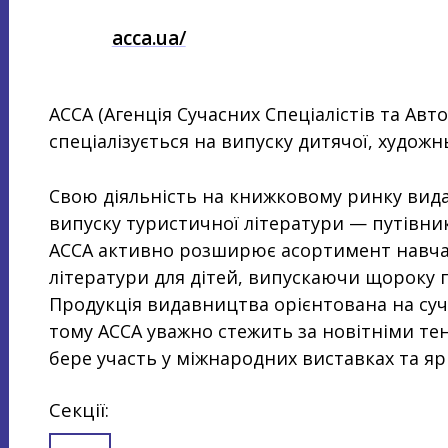
acca.ua/
ACСА (Агенція Сучасних Спеціалістів та Ав
спеціалізується на випуску дитячої, художнь
Свою діяльність на книжковому ринку вида
випуску туристичної літератури — путівникі
АССА активно розширює асортимент навчал
літератури для дітей, випускаючи щороку 
Продукція видавництва орієнтована на сучас
тому АССА уважно стежить за новітніми тен
бере участь у міжнародних виставках та яр
Секції: