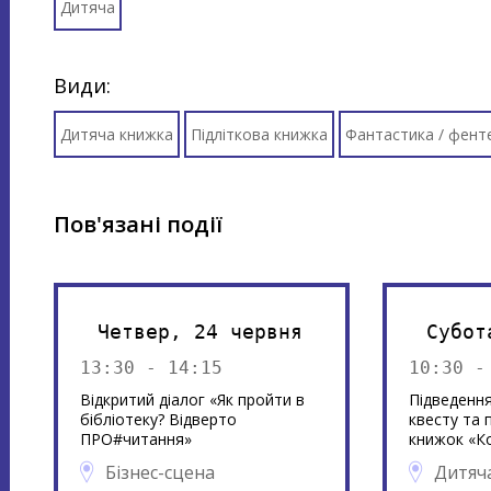
Дитяча
Види:
Дитяча книжка
Підліткова книжка
Фантастика / фенте
Пов'язані події
Четвер, 24 червня
Субот
13:30 - 14:15
10:30 -
Відкритий діалог «Як пройти в
Підведення
бібліотеку? Відверто
квесту та 
ПРО#читання»
книжок «К
Бізнес-сцена
Дитяч