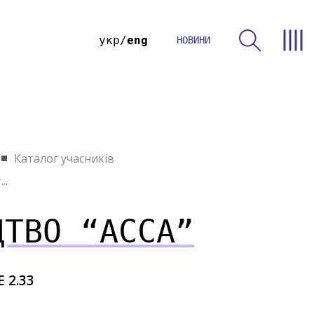
укр
eng
НОВИНИ
Каталог учасників
..
ЦТВО “АССА”
E 2.33