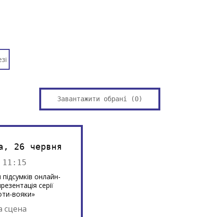
зі
Завантажити обрані (
0
)
а, 26 червня
 11:15
 підсумків онлайн-
презентація серії
оти-вояки»
а сцена