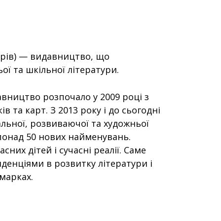
торів) — видавництво, що
ої та шкільної літератури.
вництво розпочало у 2009 році з
в та карт. З 2013 року і до сьогодні
ьної, розвиваючої та художньої
понад 50 нових найменувань.
них дітей і сучасні реалії. Саме
денціями в розвитку літератури і
марках.