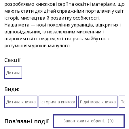
розробляємо книжкові серії та освітні матеріали, що
мають стати для дітей справжніми порталами у світ
історії, мистецтва й розвитку особистості.
Наша мета — нові покоління українців, відкритих і
відповідальних, із незалежним мисленням і
широким світоглядом, які творять майбутнє з
розумінням уроків минулого.
Секції:
Дитяча
Види:
Дитяча книжка
Історична книжка
Підліткова книжка
Псих
Пов'язані події
Завантажити обрані (
0
)