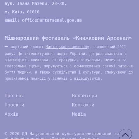
вул. Івана Мазепи, 28-30,
м. Київ, 01010
email:
office@artarsenal.gov.ua
Міжнародний фестиваль «Книжковий Арсенал»
—
щорічний проєкт
Мистецького арсеналу
, заснований 2011
року. Це інтелектуальна подія України, де розвиваються і
взаємодіють книжкова, літературна, візуальна, музична та
театральна сцени, порушуються і осмислюються вагомі питання
буття людини, а також суспільства і культури, спонукаючи до
проактивної позиції учасників і відвідувачів.
Про нас
Волонтери
Проєкти
Контакти
Архів
Медіа
© 2026 ДП Національний культурно-мистецький та
музейний комплекс «Мистецький Арсенал»