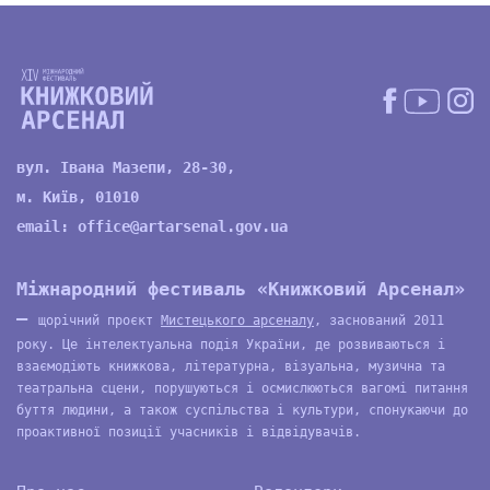
вул. Івана Мазепи, 28-30,
м. Київ, 01010
email:
office@artarsenal.gov.ua
Міжнародний фестиваль «Книжковий Арсенал»
—
щорічний проєкт
Мистецького арсеналу
, заснований 2011
року. Це інтелектуальна подія України, де розвиваються і
взаємодіють книжкова, літературна, візуальна, музична та
театральна сцени, порушуються і осмислюються вагомі питання
буття людини, а також суспільства і культури, спонукаючи до
проактивної позиції учасників і відвідувачів.