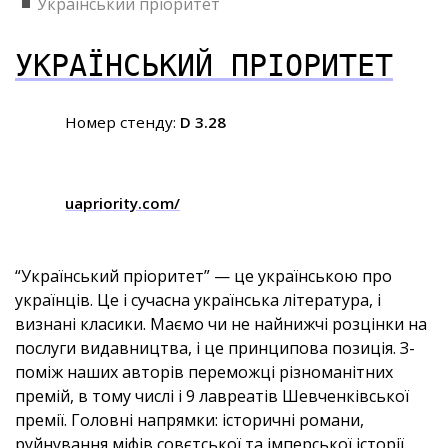
Український пріоритет
УКРАЇНСЬКИЙ ПРІОРИТЕТ
Номер стенду:
D 3.28
uapriority.com/
“Український пріоритет” — це українською про
українців. Це і сучасна українська література, і
визнані класики. Маємо чи не найнижчі розцінки на
послуги видавництва, і це принципова позиція. З-
поміж наших авторів переможці різноманітних
премій, в тому числі і 9 лавреатів Шевченківської
премії. Головні напрямки: історичні романи,
руйнування міфів совєтської та імперської історії.