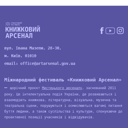
вул. Івана Мазепи, 28-30,
м. Київ, 01010
email:
office@artarsenal.gov.ua
Міжнародний фестиваль «Книжковий Арсенал»
—
щорічний проєкт
Мистецького арсеналу
, заснований 2011
року. Це інтелектуальна подія України, де розвиваються і
взаємодіють книжкова, літературна, візуальна, музична та
театральна сцени, порушуються і осмислюються вагомі питання
буття людини, а також суспільства і культури, спонукаючи до
проактивної позиції учасників і відвідувачів.