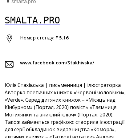
smalta.pro
SMALTA.PRO
Номер стенду:
F 5.16
www.facebook.com/Stakhivska/
Юлія Стахівська | письменниця | ілюстраторка
Авторка поетичних книжок «Червоні чоловічки»,
«Verde». Серед дитячих книжок – «Місяць над
Кінбурном» (Портал, 2020) повість «Таємниця
Могилянки та зниклий ключ» (Портал, 2020).
Також займається графікою: створила ілюстрації
для серії обкладинок видавництва «Комора»,
дитячих книжок – «Таткові нотатки» Андрея