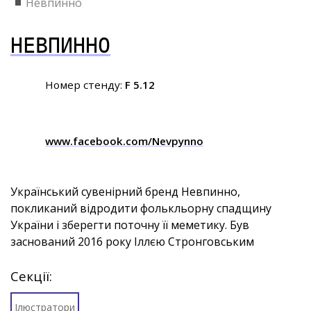
Невпинно
НЕВПИННО
Номер стенду:
F 5.12
www.facebook.com/Nevpynno
Український сувенірний бренд Невпинно,
покликаний відродити фолькльорну спадщину
України і зберегти поточну її меметику. Був
заснований 2016 року Іллєю Стронговським
Секції:
Ілюстратори