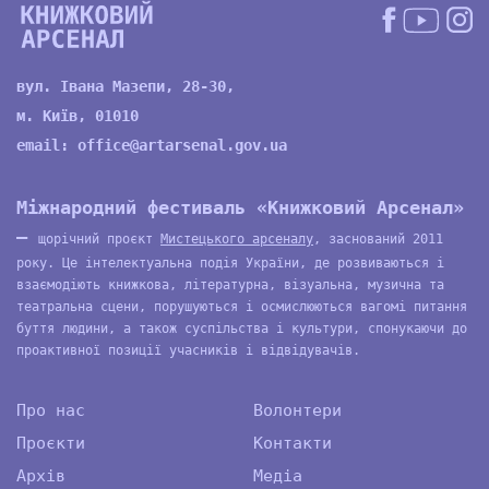
вул. Івана Мазепи, 28-30,
м. Київ, 01010
email:
office@artarsenal.gov.ua
Міжнародний фестиваль «Книжковий Арсенал»
—
щорічний проєкт
Мистецького арсеналу
, заснований 2011
року. Це інтелектуальна подія України, де розвиваються і
взаємодіють книжкова, літературна, візуальна, музична та
театральна сцени, порушуються і осмислюються вагомі питання
буття людини, а також суспільства і культури, спонукаючи до
проактивної позиції учасників і відвідувачів.
Про нас
Волонтери
Проєкти
Контакти
Архів
Медіа