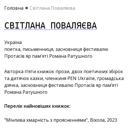
Головна
Світлана Поваляєва
СВІТЛАНА ПОВАЛЯЄВА
Україна
поетка, письменниця, засновниця фестивалю
Протасів яр пам'яті Романа Ратушного
Авторка п’яти книжок прози, двох поетичних збірок
та дитячох казки, членкиня PEN Ukraine, громадська
діячка, засновниця фестивалю Протасів яр пам’яті
Романа Ратушного
Перелік найновіших книжок:
"Мінлива хмарність з проясненнями", Віхола, 2023