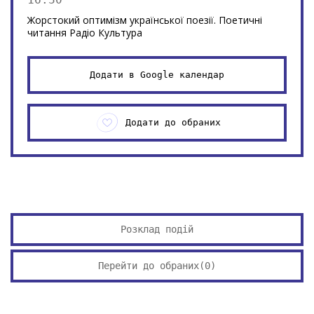
Жорстокий оптимізм української поезії. Поетичні
читання Радіо Культура
Додати в Google календар
Додати до обраних
Розклад подій
Перейти до обраних(
0
)