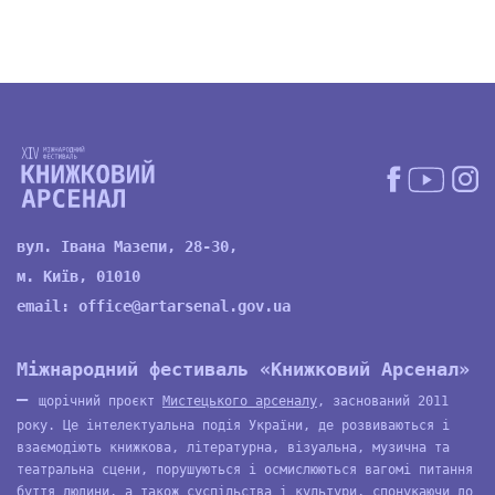
вул. Івана Мазепи, 28-30,
м. Київ, 01010
email:
office@artarsenal.gov.ua
Міжнародний фестиваль «Книжковий Арсенал»
—
щорічний проєкт
Мистецького арсеналу
, заснований 2011
року. Це інтелектуальна подія України, де розвиваються і
взаємодіють книжкова, літературна, візуальна, музична та
театральна сцени, порушуються і осмислюються вагомі питання
буття людини, а також суспільства і культури, спонукаючи до